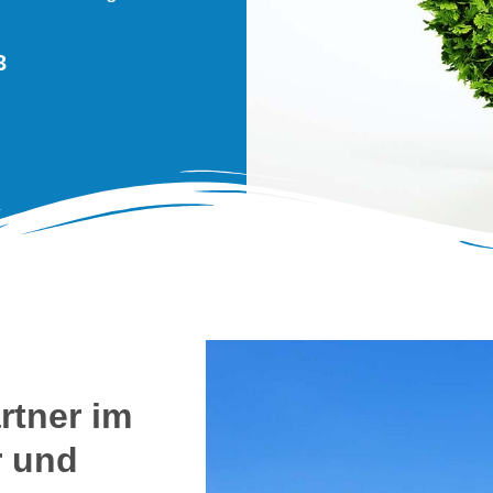
3
rtner im
r und