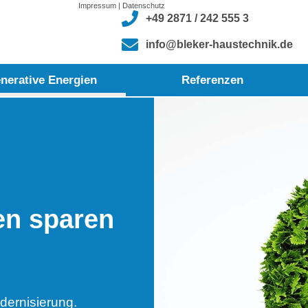
Impressum
|
Datenschutz
+49 2871 / 242 555 3
info@bleker-haustechnik.de
nerative Energien
Referenzen
en sparen
dernisierung.