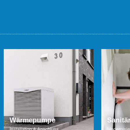
Wärmepumpe
B
Vaillant Flexotherm Luft-Wasser
N
Wärmepumpe an einem
W
Einfamilienhaus in Gelsenkirchen
installiert.
MEHR LESEN
Wärmepumpe
Sanitä
Installation & Anschluss
Modernisi