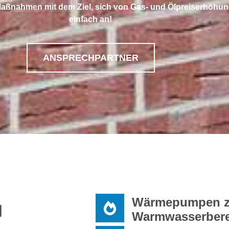
te Maßnahmen mit dem Ziel, sich von Gas- und Ölpreiserhö
einfach an!
ANSPRECHPARTNER
Wärmepumpen zu
l
Warmwasserbere